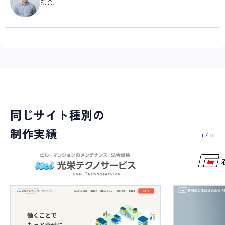
S.O.
同じサイト種別の
制作実績
1
/
11