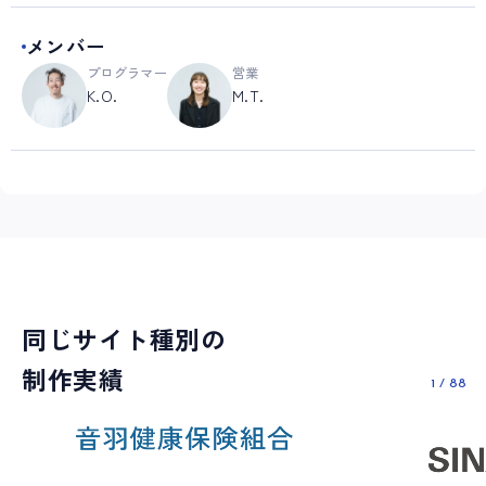
メンバー
プログラマー
営業
K.O.
M.T.
同じサイト種別の
制作実績
1
/
88