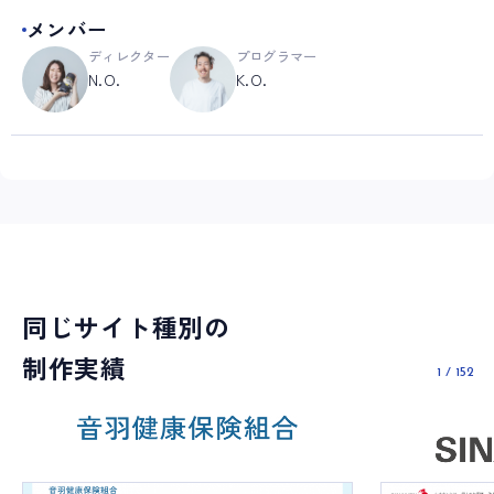
メンバー
ディレクター
プログラマー
N.O.
K.O.
同じサイト種別の
制作実績
1
/
152