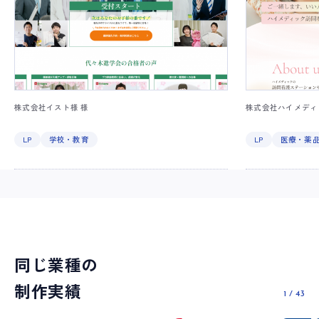
株式会社イスト様 様
株式会社ハイメディ
LP
学校・教育
LP
医療・薬
同じ業種の
制作実績
1
/
43