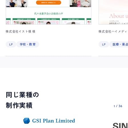
株式会社イスト様 様
株式会社ハイメディ
LP
学校・教育
LP
医療・薬
同じ業種の
制作実績
1
/
36