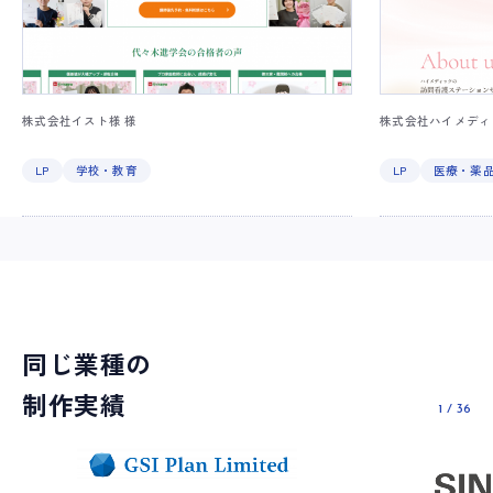
株式会社イスト様 様
株式会社ハイメディ
LP
学校・教育
LP
医療・薬
同じ業種の
制作実績
1
/
36