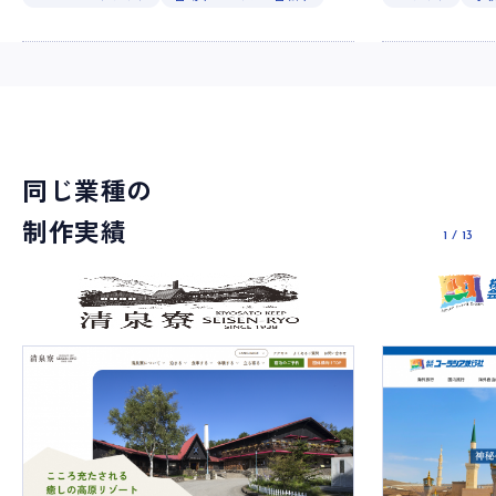
同じ業種の
制作実績
1
/
13