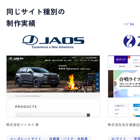
同じサイト種別の
制作実績
1
/
24
株式会社ジャオス 様
株式会社全⾳楽譜出
コーポレートサイト
自動車・バイク・自転車
ECサイト
学