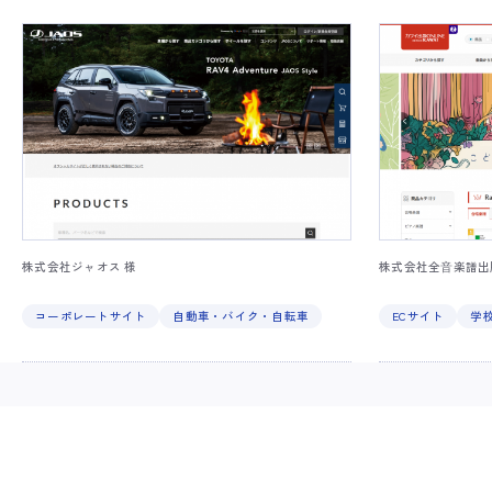
株式会社ジャオス 様
株式会社全⾳楽譜出
コーポレートサイト
自動車・バイク・自転車
ECサイト
学