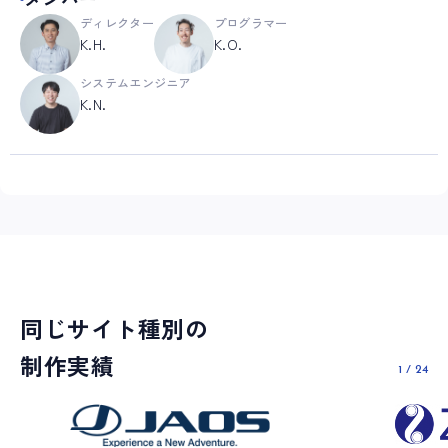
ディレクター
プログラマー
K.H.
K.O.
システムエンジニア
K.N.
同じサイト種別の
制作実績
1
/
24